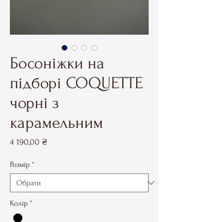
Босоніжки на
підборі COQUETTE
чорні з
карамельним
Ціна
4 190,00 ₴
Розмір
*
Колір
*