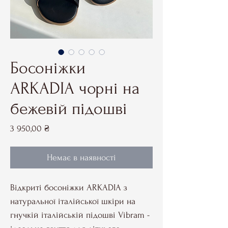
Босоніжки
ARKADIA чорні на
бежевій підошві
Ціна
3 950,00 ₴
Немає в наявності
Відкриті босоніжки ARKADIA з
натуральної італійської шкіри на
гнучкій італійській підошві Vibram -