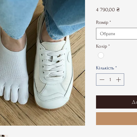
Ціна
4 790,00 ₴
Розмір
*
Обрати
Колір
*
Кількість
*
Д