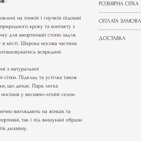
РОЗМІРНА СІТКА
овлені на тонкій і гнучкій підошві
РОЗМІР
ОПЛАТА ЗАМОВ
природного кроку та контакту з
Оплата замовлень в 
лку для амортизації стопи задля
ДОСТАВКА
HODA.concept може 
36
 в місті. Широка носова частина
способами:
Замовлення в інтер
озташовуватись всередині.
37
1) Повна передоплат
Україні доставляють
ФОП
– після оформ
або в поштомат -
бе
ні з натуральної
38
повідомлені реквізи
Відправлення здійсн
ї сітки. Підклад та устілка також
оплату замовлення, 
дня оформлення зам
39
тки, що дихає. Пара легка
якого зручного для 
2) Післяплата (накл
носіння у весняно-літній сезон.
40
здійснюється у відд
отримання товару. В
анічно виглядають на жінках та
41
післяплати з
мініма
портивні, так і під вишукані образи
офіційний рахунок 
42
тів дизайну.
сплати при отриманн
"НоваПей" за грошов
43