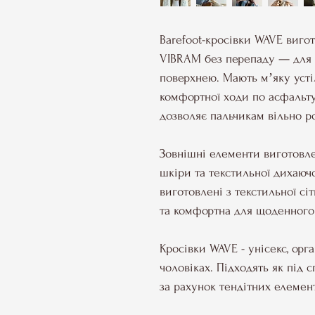
Barefoot-кросівки WAVE вигот
VIBRAM без перепаду — для 
поверхнею. Мають мʼяку усті
комфортної ходи по асфальту
дозволяє пальчикам вільно р
Зовнішні елементи виготовле
шкіри та текстильної дихаючо
виготовлені з текстильної сі
та комфортна для щоденного 
Кросівки WAVE - унісекс, орг
чоловіках. Підходять як під с
за рахунок тендітних елемен